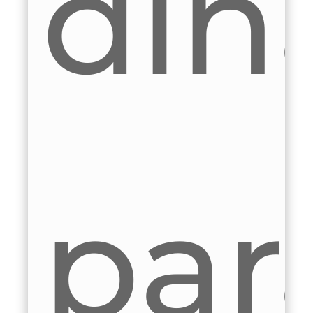
ú
inám
e
tal