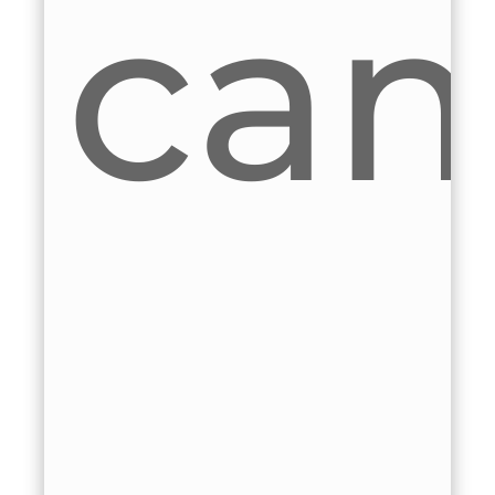
ampu
v
ar