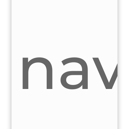
c
s
aveg
cl