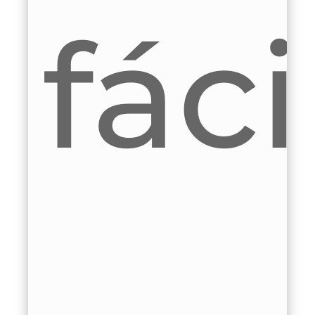
n
ácil
r
.