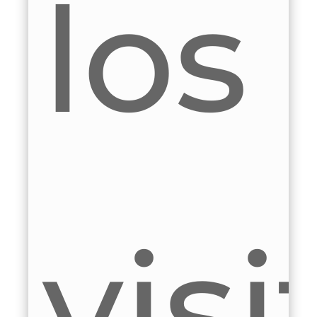
ales
os
i