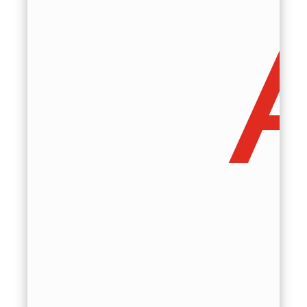
Ap
ienci