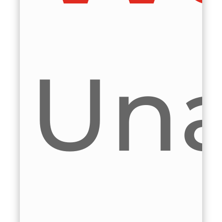
ay
I
na