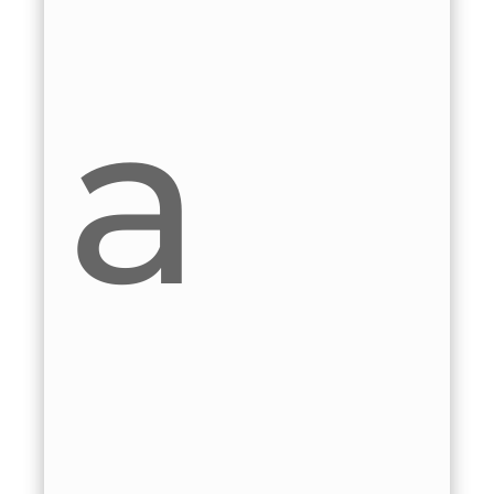
e
ser
t