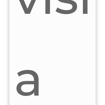
isita
p
e