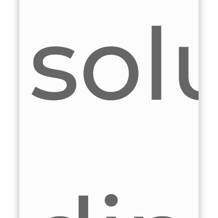
ero
K
oluc
C