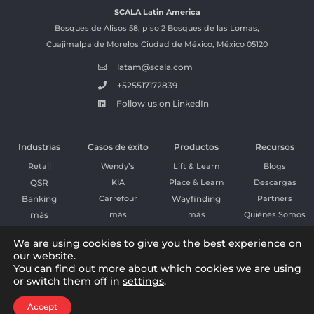
SCALA
Latin America
Bosques de Alisos 58, piso 2 Bosques de las Lomas,
Cuajimalpa de Morelos Ciudad de México, México 05120
latam@scala.com

+525517172839

Follow us on LinkedIn

Industrias
Casos de éxito
Productos
Recursos
Retail
Wendy’s
Lift & Learn
Blogs
QSR
KIA
Place & Learn
Descargas
Banking
Carrefour
Wayfinding
Partners
más
más
más
Quiénes Somos
We are using cookies to give you the best experience on
our website.
Mexico

You can find out more about which cookies we are using
or switch them off in
settings
.
Copyright © 2026 Scala. All rights reserved.
Privacy Policy
|
Cookies
|
Sitemap
Accept