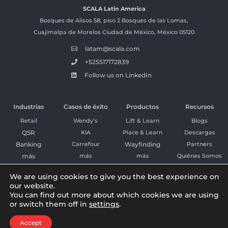
SCALA
Latin America
Bosques de Alisos 58, piso 2 Bosques de las Lomas,
Cuajimalpa de Morelos Ciudad de México, México 05120
latam@scala.com

+525517172839

Follow us on LinkedIn

Industrias
Casos de éxito
Productos
Recursos
Retail
Wendy’s
Lift & Learn
Blogs
QSR
KIA
Place & Learn
Descargas
Banking
Carrefour
Wayfinding
Partners
más
más
más
Quiénes Somos
We are using cookies to give you the best experience on
our website.
Mexico

You can find out more about which cookies we are using
or switch them off in
settings
.
Copyright © 2026 Scala. All rights reserved.
Privacy Policy
|
Cookies
|
Sitemap
Accept